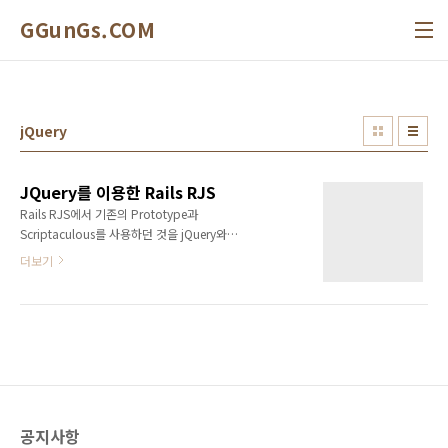
본문 바로가기
GGunGs.COM
jQuery
JQuery를 이용한 Rails RJS
Rails RJS에서 기존의 Prototype과
Scriptaculous를 사용하던 것을 jQuery와
jQuery-ui로 대채할 수 있도록 하는 것이 jRails
더보기
입니다. 현재 jRails의 버전은 0.4 이며 jQuery
1.2.6과 jQuery-ui 1.5버전이 포함되어 있습니
다.jRails 를 설치 합니다. (
http://ennerchi.com/projects/jrails ) ruby
script/plugin install
http://ennerchi.googlecode.com/svn/trunk/plugins/jrails
컨트롤러에 javascript를 받을 수 있도록
response_to에 js를 추가 합니다. respond_to
공지사항
do | format | format.html { redirec..