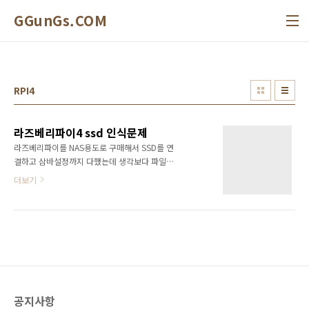
본문 바로가기
GGunGs.COM
RPI4
라즈베리파이4 ssd 인식문제
라즈베리파이를 NAS용도로 구매해서 SSD를 연
결하고 삼바설정까지 다했는데 생각보다 파일복
사가 느리고 계속 연결이 끊어지거나 파일을 복
더보기
사가 실패하는 경우가 많아서 처음에는 전원문
제인가 찾다가 라즈베리파이4에 ssd 하나정도
는 외장전원 없이 충분하다는 글을 보고 다른원
인인가 찾아보았다. 증상 처음엔 연결이 잘되었
는데 디스크 I/O가 발생하면 어느순간 디바이스
연결이 끊긴다. 오류 메시지 확인 dmesg -T -
wUSB 연결 usb 2-1: new SuperSpeed Gen
1 USB device number 2 using xhci_hcd
공지사항
usb 2-1: New USB device found,