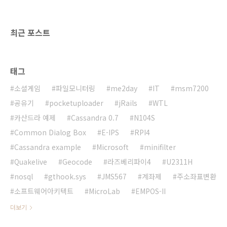
idVendor=152d, idProduct=0578,
bcdDevice= 5.08 usb 2-1: New USB ..
최근 포스트
태그
소셜게임
파일모니터링
me2day
IT
msm7200
공유기
pocketuploader
jRails
WTL
카산드라 예제
Cassandra 0.7
N104S
Common Dialog Box
E-IPS
RPI4
Cassandra example
Microsoft
minifilter
Quakelive
Geocode
라즈베리파이4
U2311H
nosql
gthook.sys
JMS567
계좌제
주소좌표변환
소프트웨어아키텍트
MicroLab
EMPOS-II
더보기