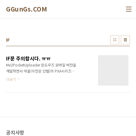
본문 바로가기
GGunGs.COM
IF
IF문 주의합시다. ㅠㅠ
Me2PocketUploader 윈도우즈 모바일 버전을
개발하면서 마블(이전은 인텔)의 PXA시리즈
CPU에서는 잘 동작하는 기능이 퀄컴의 MSM시
더보기
리즈(MSM7200)칩에서는 의도하지 않은 동작
을 하였습니다. 어차피 둘다 태생은 ARM 아키텍
처 이지만 말입니다. 그것도 무적전설님이 알려
주기 전까지는 몰랐습니다. 문제의 코드는 다음
과 같습니다. // 댓글 닫기
if(setCloseComment) { m_HTTP-
>AddGetData("close_comment", "true"); }
setCloseCommnet 값이 BOOL값이라 BOOL
공지사항
값은 또 int로 정의되어 있기에 저렇게 작성했었