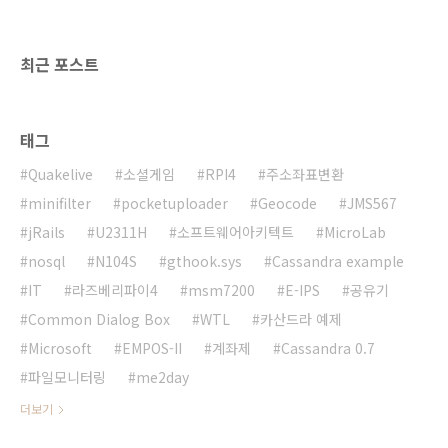
는데, 퀄컴의 MSM CPU에서는 계속 댓글이 닫
히는 문제가 생기는 것입니다.
setCloseCommnet값이 FALSE라도..
최근 포스트
태그
Quakelive
소셜게임
RPI4
주소좌표변환
minifilter
pocketuploader
Geocode
JMS567
jRails
U2311H
소프트웨어아키텍트
MicroLab
nosql
N104S
gthook.sys
Cassandra example
IT
라즈베리파이4
msm7200
E-IPS
공유기
Common Dialog Box
WTL
카산드라 예제
Microsoft
EMPOS-II
계좌제
Cassandra 0.7
파일모니터링
me2day
더보기