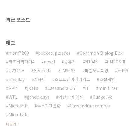
최근 포스트
태그
msm7200
pocketuploader
Common Dialog Box
라즈베리파이4
nosql
공유기
N104S
EMPOS-II
U2311H
Geocode
JMS567
파일모니터링
E-IPS
me2day
계좌제
소프트웨어아키텍트
소셜게임
RPI4
jRails
Cassandra 0.7
IT
minifilter
WTL
gthook.sys
카산드라 예제
Quakelive
Microsoft
주소좌표변환
Cassandra example
MicroLab
더보기