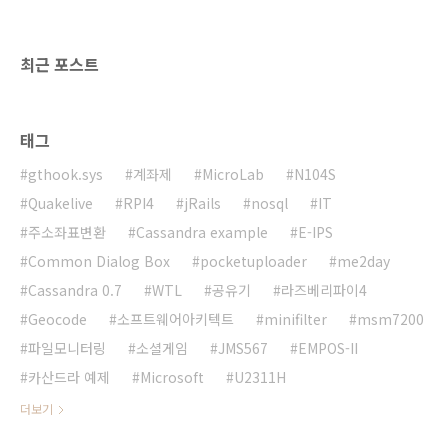
한 업데이트 인거 같습니다. 계속 꾸준..
최근 포스트
태그
gthook.sys
계좌제
MicroLab
N104S
Quakelive
RPI4
jRails
nosql
IT
주소좌표변환
Cassandra example
E-IPS
Common Dialog Box
pocketuploader
me2day
Cassandra 0.7
WTL
공유기
라즈베리파이4
Geocode
소프트웨어아키텍트
minifilter
msm7200
파일모니터링
소셜게임
JMS567
EMPOS-II
카산드라 예제
Microsoft
U2311H
더보기