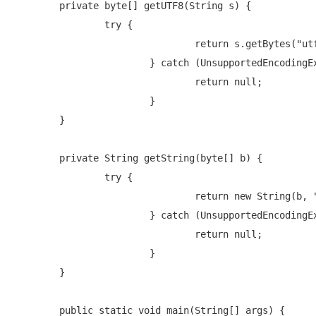
        private byte[] getUTF8(String s) { 

        	try {

				return s.getBytes("utf-8");

			} catch (UnsupportedEncodingException e) {

				return null;

			}

        }

        private String getString(byte[] b) {

        	try {

				return new String(b, "utf-8");

			} catch (UnsupportedEncodingException e) {

				return null;

			}        	

        }

        public static void main(String[] args) {
