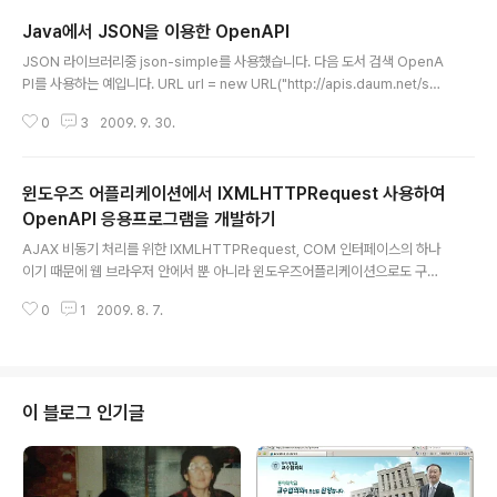
CComQIPtr m_spDispatch; CComQIPtr m_spWebBrowser; this->
Java에서 JSON을 이용한 OpenAPI
m_view.GetBrowserDispatch(&m_spDispatch); HRESULT hr = m_
글 내용
spDispatch->QueryInterface(IID_IWebBrowser2,..
JSON 라이브러리중 json-simple를 사용했습니다. 다음 도서 검색 OpenA
PI를 사용하는 예입니다. URL url = new URL("http://apis.daum.net/sea
rch/book?q=Java&apikey=OEPNAPI_KEY&searchType=title&out
0
3
2009. 9. 30.
put=json&result=5pageno=1"); // 한글 처리를 위해 InputStreamRea
der를 UTF-8 인코딩으로 감싼다. InputStreamReader isr = new Input
StreamReader(url.openConnection().getInputStream(), "UTF-8");
윈도우즈 어플리케이션에서 IXMLHTTPRequest 사용하여
// JSON을 Parsing 한다. 문법오류가 날 경우 Exception 발생, without Ex
ception -..
OpenAPI 응용프로그램을 개발하기
글 내용
AJAX 비동기 처리를 위한 IXMLHTTPRequest, COM 인터페이스의 하나
이기 때문에 웹 브라우저 안에서 뿐 아니라 윈도우즈어플리케이션으로도 구현
이 가능합니다. 더욱이 IXMLHTTPRequest는 Windows CE기반의 Wind
0
1
2009. 8. 7.
ows Mobile에서도 구현이 되어있을 뿐 아니라, IXMLDOMDocument와
같은 XML DOM 인터페이스와도 바로 연결이 가능하므로 윈도우즈 어플리케
이션에서 복잡한 Socket처리나, WinInet라이브러리를 별도로 사용하지 않아
도 쉽게 웹의 OpenAPI를 사용할 수 있습니다. ( 내부적으로는 WinInet, Soc
ket을 사용합니다. ) http://msdn.microsoft.com/en-us/library/aa924
이 블로그 인기글
919.aspx : IXMLHTTPReq..