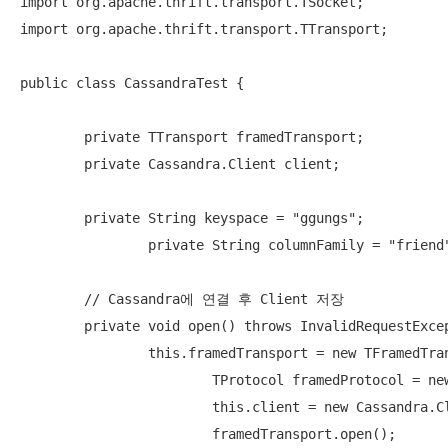
import org.apache.thrift.transport.TSocket;

import org.apache.thrift.transport.TTransport;

public class CassandraTest {

        private TTransport framedTransport;

        private Cassandra.Client client;

    	private String keyspace = "ggungs";

		private String columnFamily = "friend";

        // Cassandra에 연결 후 Client 저장 

        private void open() throws InvalidRequestExcep
        	this.framedTransport = new TFramedTransport(new TSocket("localhost", 9160));

			TProtocol framedProtocol = new TBinaryProtocol(framedTransport);

			this.client = new Cassandra.Client(framedProtocol);

			framedTransport.open();
