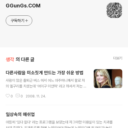
GGunGs.COM
구독하기
더보기
생각
의 다른 글
다른사람을 미소짓게 만드는 가장 쉬운 방법
글 내용
사람이 많은 출퇴근 버스 에서 어느 아주머니꼐서 팔로 저
의 옆구리를 치셨는데 '어이구 미얀혀' 라고 하셔서 저는 웃
어버렸습니다. 그랫더니 아주머니꼐서도 웃는것이 아니겠
0
0
2008. 11. 24.
습니까? 한두 번이 아닙니다. 서울의 아주 꽉막힌 2호선에
서도 미소로 상대방을 웃게 만든적이 있습니다. 대중 교통
을 이용하면 자주 다른사람과의 접촉이 일어나고 어떤 경
일상속의 매쉬업
우에는 불쾌하기도 합니다. 그럴때 마다 인상을 찡그리고
글 내용
짜증을 낸다면 둘다 기분이 나쁠것입니다. 그럴때 과감하
아침에 '있다 없다' 라는 프로그램을 보았는데 자그마한 미용실이 있는 치과를
게 '죄송합니다.' 라는 말과 함께 시익~ 미소를 지어주세요.
보여 주었다. 치과진료를 하면 누워있어야 하는데 누워있으면 뒷 머리가 눌리기