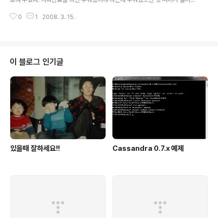
십중 팔구 상대방도 분명 미소를 지을 것입니다. 다른사람
때문에 치과안에 미용실을 두어 뒷머리가 눌린 손님들이 바로 머리 손질을 받을
을 미소짓게 만드는 가장 쉬운 방법은 그사람을 보고 먼저
0
1
2008. 3. 15.
수 있도록 치과 원장님꼐서 생각 한 것이다. 방송에서 보여준 또 다든 예는 미용
미소를 짓는 것입니다. 짜증을 내기전에 먼저 상대방을 이
실에 있는 뷔폐식 식당이었다. 머리를 하고나서 오래 기다려야 하는경우 잡지나
해를 하고 미소를 지어봅시다. 훨씬 즐겁..
책만 보는것 보다는 간단한 음료나, 식사를 제공함으로써 고객들이 편안하게 기
다릴 수 있도록 하고 있다. http://ko.wikipedia.org/wiki/%EB%A7%A
4%EC%89%AC%EC%97%85매쉬업(영어: Mashup)은 웹 상으로 제공되
이 블로그 인기글
고 있는 정보나 서비스를 융합하여 새로운 소프트웨어나 서비스, 데이터베이스
..
있을때 잘하세요!!
Cassandra 0.7.x 예제