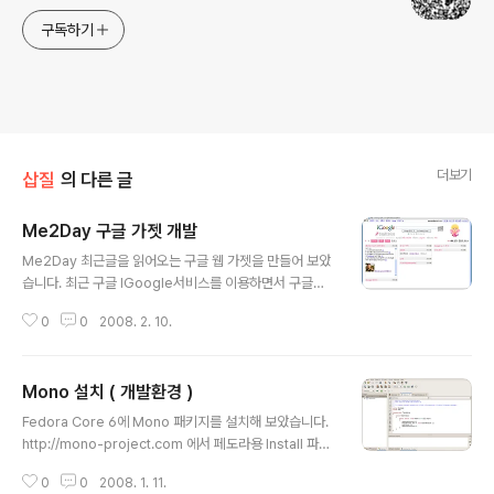
구독하기
더보기
삽질
의 다른 글
Me2Day 구글 가젯 개발
글 내용
Me2Day 최근글을 읽어오는 구글 웹 가젯을 만들어 보았
습니다. 최근 구글 IGoogle서비스를 이용하면서 구글에
관심이 많았었는데 이김에 구글 가젯을 만들어 보기로 하
0
0
2008. 2. 10.
고 오늘 하루종일 구글 가젯을 가지고 삽질을 하였습니다.
구글 가젯은 igoogle의 콘텐츠 추가를 통해서 추가 할 수
있습니다. 다행히 한글로 개발에 관한 설명서(http://ww
Mono 설치 ( 개발환경 )
w.google.com/intl/ko/apis/gadgets/docs-home.
글 내용
html)가 모두 제공되기 때문에 영어를 보면서 할 필요는 없
Fedora Core 6에 Mono 패키지를 설치해 보았습니다.
지만, 한글 번역본에 빠진 새로운 것들이 영문 홈페이지에
http://mono-project.com 에서 페도라용 Install 파일
있으므로 둘다 참고하면 좋습니다. http://codian.spring
을 다운 받는습니다. 제가 받은 것은 1.2.6 버전입니다. ft
note.com/ 에 있는 Me2Day의 API를 이용하여 최근 글
0
0
2008. 1. 11.
p://www.go-mono.com/archive/1.2.6/linux-instal