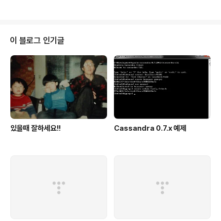
을 JSON 방식으로 가져와서..
ler/6/mono-1.2.6_6-installer.bin 받아진 파일을 실행
권한을 주고 실행합니다. 그럼 인스톨러가 뜨고 원하는 디
렉토리에 설치를 합니다. 설치를 하는중에 저같은 경우는
없는 lib가 있어서 GUI 도구가 안뜬다고 말을해주더군요
이 블로그 인기글
구글 신깨 물어서 http://rpmfind.net 사이트에서 관련된
lib을 설치 한 후 설치 하였습니다. 설치가 끝나고 monod
evelop 을 실행하면 실행이 안될것입니다. ..
있을때 잘하세요!!
Cassandra 0.7.x 예제