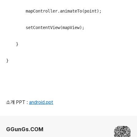
        mapController.animateTo(point);
        setContentView(mapView);
    }
}
소개 PPT :
android.ppt
로그 정보
GGunGs.COM