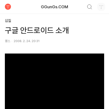
검색하기
GGunGs.COM
티스토리
삽질
구글 안드로이드 소개
꿍스
2008. 2. 24. 20:31