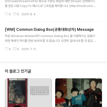
SHCreateStreamOnFile 함수로 지정된 파일에 대한 IStream 인터페이스
를 얻은 다음 CopyTo 메소드로 스트림을 복사합니다. (http://msdn.micro
soft.com/en-us/library/bb759864(VS.85).aspx) pStreamSrc =
0
0
2009. 8. 4.
........ STATSTG StatInfo; CComPtr pStreamDest; hr = SHCreateStr
eamOnFile(L"C:\\profile.png", STGM_WRITE | STGM_CREATE, &p
StreamDest) ; pStream->Stat(&StatInfo, STATFLAG_NONAME );
[WM] Common Dialog Box(공통대화상자) Message
pStream->CopyTo(pStreamDest, StatInfo.cbSize, NULL, NULL);
글 내용
pS..
처음 Windows Mobile에서 Common Dialog Box 를 사용하시는 분들이
라면 메세지 처리를 한번 보셔야 할 것 같습니다. 당연히 일어나야 할 것 같은 메
세지가 일어나지 않는다면 의심해 보세요. 현재 Windows Mobile 에서는 2
0
0
2009. 7. 11.
개의 Common Dialog Box 메세지 만을 제공합니다. CDM_SETDEFEXT
This message sets the default filename extension for an Explore
r-style Open or Save As common dialog box. CDN_TYPECHANG
E This message is sent by an Explorer-style Open or Save As co
mmon dialog box when the use..
이 블로그 인기글