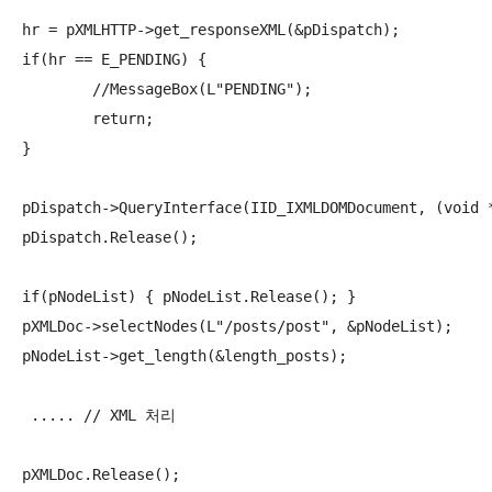
hr = pXMLHTTP->get_responseXML(&pDispatch);

if(hr == E_PENDING) {

	//MessageBox(L"PENDING");

	return;

}

pDispatch->QueryInterface(IID_IXMLDOMDocument, (void *
pDispatch.Release();

if(pNodeList) { pNodeList.Release(); }

pXMLDoc->selectNodes(L"/posts/post", &pNodeList);

pNodeList->get_length(&length_posts);

 ..... // XML 처리

pXMLDoc.Release();
