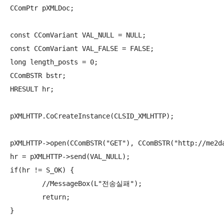
CComPtr
 pXMLDoc;

const CComVariant VAL_NULL = NULL;

const CComVariant VAL_FALSE = FALSE;

long length_posts = 0;

CComBSTR bstr;

HRESULT hr;

pXMLHTTP.CoCreateInstance(CLSID_XMLHTTP);

pXMLHTTP->open(CComBSTR("GET"), CComBSTR("http://me2d
hr = pXMLHTTP->send(VAL_NULL);

if(hr != S_OK) {

	//MessageBox(L"전송실패");

	return;

}
