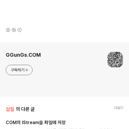
(새창열림)
로그 정보
GGunGs.COM
구독하기
더보기
삽질
의 다른 글
COM의 IStream을 파일에 저장
글 내용